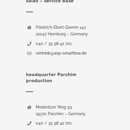
sales – service base
Friedrich-Ebert-Damm 143
22047 Hamburg – Germany
040 / 35 98 42 701
vertrieb@asp-smartbox.de
headquarter Parchim
production
Möderitzer Weg 93
19370 Parchim – Germany
040 / 35 98 42 701